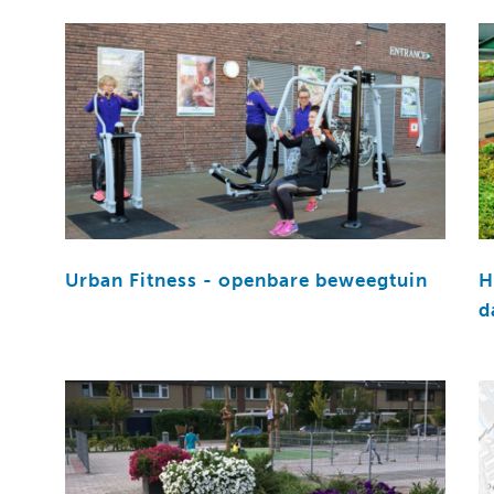
Urban Fitness - openbare beweegtuin
H
d