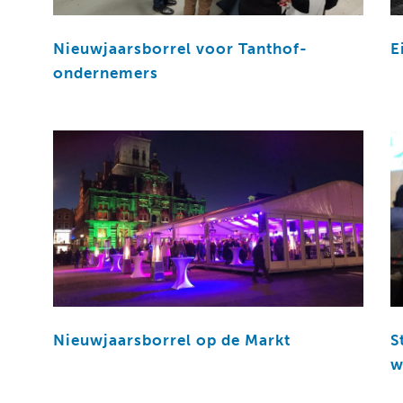
Nieuwjaarsborrel voor Tanthof-
E
ondernemers
Nieuwjaarsborrel op de Markt
S
w