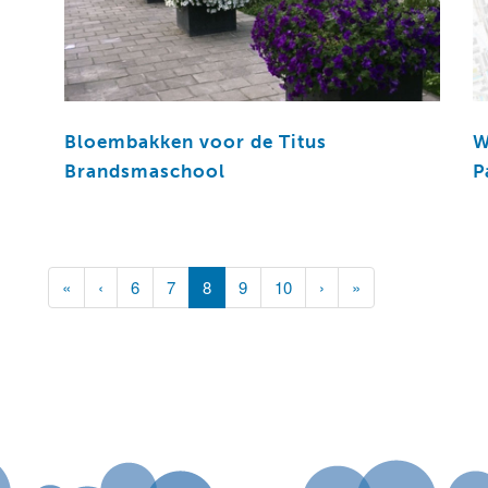
Bloembakken voor de Titus
W
Brandsmaschool
P
(current)
«
‹
6
7
8
9
10
›
»