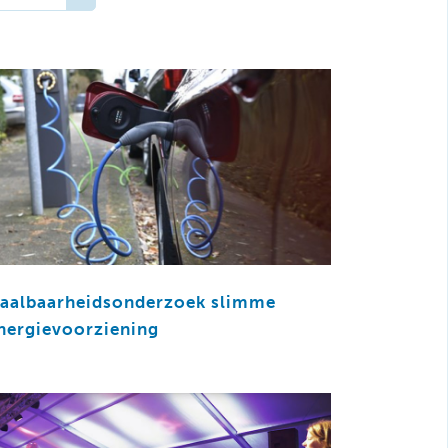
aalbaarheidsonderzoek slimme
nergievoorziening