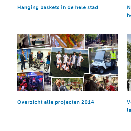
Hanging baskets in de hele stad
N
h
Overzicht alle projecten 2014
V
l