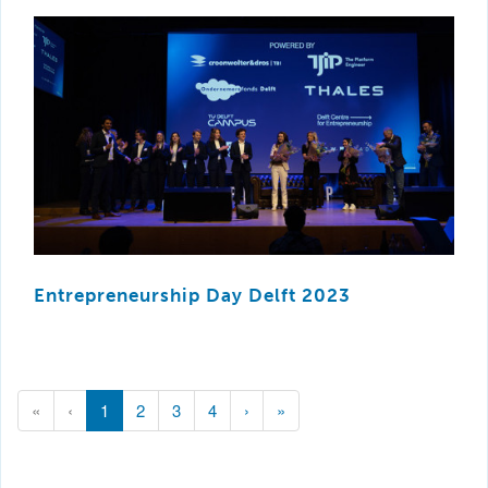
Entrepreneurship Day Delft 2023
(current)
«
‹
1
2
3
4
›
»