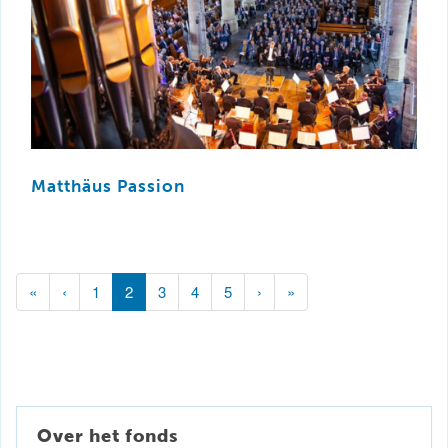
Matthäus Passion
(current)
«
‹
1
2
3
4
5
›
»
Over het fonds