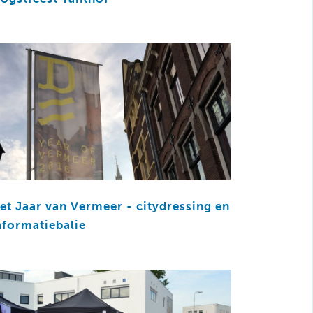
et Jaar van Vermeer - citydressing en
nformatiebalie