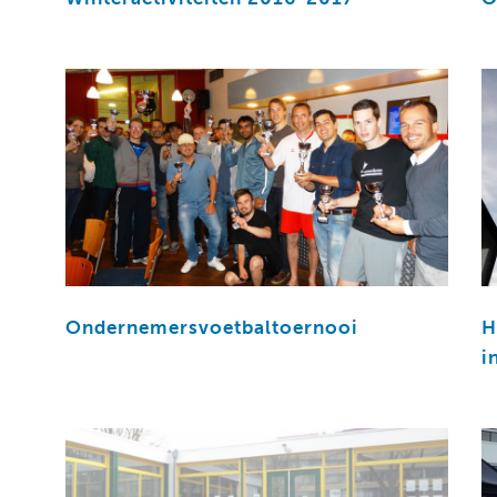
Ondernemersvoetbaltoernooi
H
i