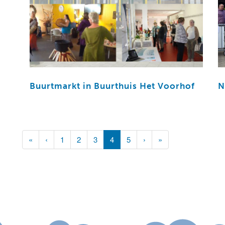
Buurtmarkt in Buurthuis Het Voorhof
N
(current)
«
‹
1
2
3
4
5
›
»