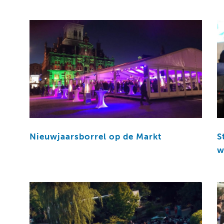
Nieuwjaarsborrel op de Markt
S
w