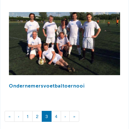
Ondernemersvoetbaltoernooi
(current)
«
‹
1
2
3
4
›
»