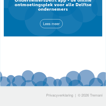
OndernemersDelft app - de online
ontmoetingsplek voor alle Delftse
ondernemers
Lees meer
Privacyverklaring
| © 2026
Tremani