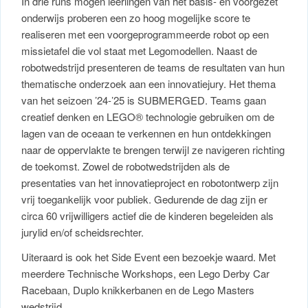
In drie runs mogen leerlingen van het basis- en voorgezet
onderwijs proberen een zo hoog mogelijke score te
realiseren met een voorgeprogrammeerde robot op een
missietafel die vol staat met Legomodellen. Naast de
robotwedstrijd presenteren de teams de resultaten van hun
thematische onderzoek aan een innovatiejury. Het thema
van het seizoen ’24-’25 is SUBMERGED. Teams gaan
creatief denken en LEGO® technologie gebruiken om de
lagen van de oceaan te verkennen en hun ontdekkingen
naar de oppervlakte te brengen terwijl ze navigeren richting
de toekomst. Zowel de robotwedstrijden als de
presentaties van het innovatieproject en robotontwerp zijn
vrij toegankelijk voor publiek. Gedurende de dag zijn er
circa 60 vrijwilligers actief die de kinderen begeleiden als
jurylid en/of scheidsrechter.
Uiteraard is ook het Side Event een bezoekje waard. Met
meerdere Technische Workshops, een Lego Derby Car
Racebaan, Duplo knikkerbanen en de Lego Masters
wedstrijd.